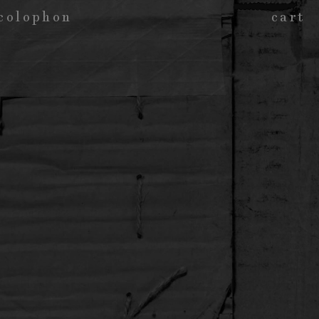
colophon
cart